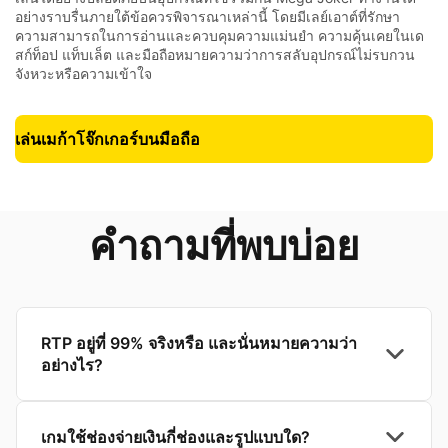
อย่างราบรื่นภายใต้ข้อควรพิจารณาเหล่านี้ โดยมีเลย์เอาต์ที่รักษา
ความสามารถในการอ่านและควบคุมความแม่นยํา ความคุ้นเคยในเด
สก์ท็อป แท็บเล็ต และมือถือหมายความว่าการสลับอุปกรณ์ไม่รบกวน
จังหวะหรือความเข้าใจ
เล่นเมก้าโจ๊กเกอร์บนมือถือ
คําถามที่พบบ่อย
RTP อยู่ที่ 99% จริงหรือ และนั่นหมายความว่า
อย่างไร?
เกมใช้ช่องจ่ายเงินกี่ช่องและรูปแบบใด?