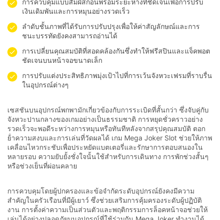
การควบคุมแบบสัมผัสก่อนพร้อมระยะห่างที่ชัดเจนเพื่อการปรับ
เงินเดิมพันและการหมุนอย่างรวดเร็ว
ลําดับชั้นภาพที่ได้รับการปรับปรุงเพื่อให้ค่าสัญลักษณ์และการ
ชนะบรรทัดยังคงสามารถอ่านได้
การเปลี่ยนคุณสมบัติที่สอดคล้องกันซึ่งทําให้ฟรีสปินและแจ็คพอต
ชัดเจนบนหน้าจอขนาดเล็ก
การปรับแต่งประสิทธิภาพมุ่งเป้าไปที่การเว้นจังหวะเฟรมที่ราบรื่น
ในอุปกรณ์ต่างๆ
เซสชันบนอุปกรณ์พกพามักเกี่ยวข้องกับการระเบิดที่สั้นกว่า ซึ่งจับคู่กับ
จังหวะปานกลางของเกมอย่างเป็นธรรมชาติ การหยุดชั่วคราวอย่าง
รวดเร็วจะพอดีระหว่างการหมุนหรือทันทีหลังจากสรุปคุณสมบัติ ตอก
ย้ําความสงบและการเล่นที่วัดผลได้ เกม Mega Joker Slot ช่วยให้ภาพ
เคลื่อนไหวกระชับเพื่อประหยัดแบตเตอรี่และรักษาการตอบสนองใน
หลายรอบ ความยับยั้งชั่งใจนั้นใช้สําหรับการเดินทาง การพักช่วงสั้นๆ
หรือช่วงเย็นที่ผ่อนคลาย
การควบคุมโดยผู้ปกครองและข้อจํากัดระดับอุปกรณ์ยังคงมีความ
สําคัญในครัวเรือนที่มีผู้เยาว์ ซึ่งช่วยเสริมการคุ้มครองระดับผู้ปฏิบัติ
งาน การตั้งค่าความเป็นส่วนตัวและพฤติกรรมการล็อคหน้าจอช่วยให้
เล่นได้อย่างปลอดภัยบนอุปกรณ์ที่ใช้ร่วมกัน Mega Joker ทํางานได้