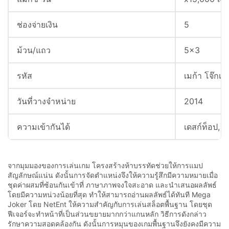
ช่องจ่ายเงิน
5
ม้วน/แถว
5x3
รหัส
เมก้า โจ๊กเก
วันที่วางจําหน่าย
2014
ความเข้ากันได้
เดสก์ท็อป, มื
จากมุมมองของการเล่นเกม โครงสร้างห้าบรรทัดช่วยให้การแมป
สัญลักษณ์แน่น ดังนั้นการจัดตําแหน่งจึงให้ความรู้สึกมีความหมายเมื่อ
ชุดค่าผสมที่ซ้อนกันเข้าที่ ภาษาภาพจงใจสะอาด และนําเสนอผลลัพธ์
โดยมีความหน่วงน้อยที่สุด ทําให้สามารถอ่านผลลัพธ์ได้ทันที Mega
Joker โดย NetEnt ให้ความสําคัญกับการเล่นสล็อตพื้นฐาน โดยชุด
ฟีเจอร์จะทําหน้าที่เป็นส่วนขยายมากกว่าแกนหลัก วิธีการดังกล่าว
รักษาความสอดคล้องกัน ดังนั้นการหมุนของเกมพื้นฐานจึงยังคงมีความ