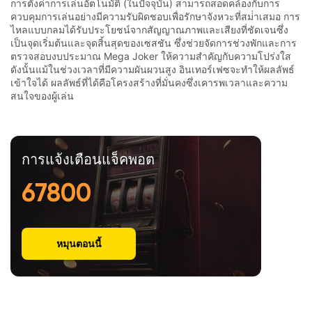
การตั้งค่าการเล่นอัตโนมัติ (ในปัจจุบัน) สามารถสอดคล้องกับการ
ควบคุมการเล่นอย่างมีความรับผิดชอบเพื่อรักษาจังหวะที่สม่ําเสมอ การ
ไหลแบบกลมได้รับประโยชน์จากสัญญาณภาพและเสียงที่ชัดเจนซึ่ง
เป็นจุดเริ่มต้นและจุดสิ้นสุดของเซสชัน ซึ่งช่วยจัดการช่วงพักและการ
ตรวจสอบงบประมาณ Mega Joker ให้ความสําคัญกับความโปร่งใส
ดังนั้นแม้ในช่วงเวลาที่มีความผันผวนสูง อินเทอร์เฟซจะทําให้ผลลัพธ์
เข้าใจได้ ผลลัพธ์ที่ได้คือโครงสร้างที่มั่นคงซึ่งเคารพเวลาและความ
สนใจของผู้เล่น
การแจ้งเตือนแจ็คพอต
67800
หมุนตอนนี้