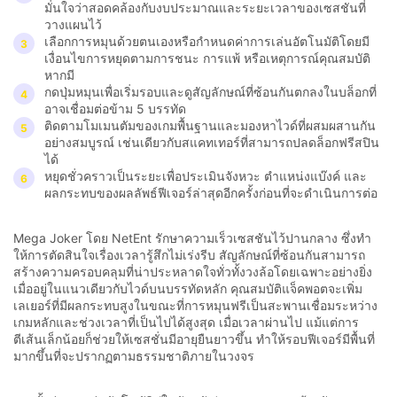
มั่นใจว่าสอดคล้องกับงบประมาณและระยะเวลาของเซสชันที่
วางแผนไว้
เลือกการหมุนด้วยตนเองหรือกําหนดค่าการเล่นอัตโนมัติโดยมี
เงื่อนไขการหยุดตามการชนะ การแพ้ หรือเหตุการณ์คุณสมบัติ
หากมี
กดปุ่มหมุนเพื่อเริ่มรอบและดูสัญลักษณ์ที่ซ้อนกันตกลงในบล็อกที่
อาจเชื่อมต่อข้าม 5 บรรทัด
ติดตามโมเมนตัมของเกมพื้นฐานและมองหาไวด์ที่ผสมผสานกัน
อย่างสมบูรณ์ เช่นเดียวกับสแคทเทอร์ที่สามารถปลดล็อกฟรีสปิน
ได้
หยุดชั่วคราวเป็นระยะเพื่อประเมินจังหวะ ตําแหน่งแบ๊งค์ และ
ผลกระทบของผลลัพธ์ฟีเจอร์ล่าสุดอีกครั้งก่อนที่จะดําเนินการต่อ
Mega Joker โดย NetEnt รักษาความเร็วเซสชันไว้ปานกลาง ซึ่งทํา
ให้การตัดสินใจเรื่องเวลารู้สึกไม่เร่งรีบ สัญลักษณ์ที่ซ้อนกันสามารถ
สร้างความครอบคลุมที่น่าประหลาดใจทั่วทั้งวงล้อโดยเฉพาะอย่างยิ่ง
เมื่ออยู่ในแนวเดียวกับไวด์บนบรรทัดหลัก คุณสมบัติแจ็คพอตจะเพิ่ม
เลเยอร์ที่มีผลกระทบสูงในขณะที่การหมุนฟรีเป็นสะพานเชื่อมระหว่าง
เกมหลักและช่วงเวลาที่เป็นไปได้สูงสุด เมื่อเวลาผ่านไป แม้แต่การ
ตีเส้นเล็กน้อยก็ช่วยให้เซสชั่นมีอายุยืนยาวขึ้น ทําให้รอบฟีเจอร์มีพื้นที่
มากขึ้นที่จะปรากฏตามธรรมชาติภายในวงจร