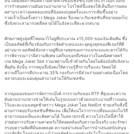
สั้น แต่ยังคงกําหนดความคาดหวังของเซสชันในทางบวก เมื่อรวมกับ
การกําหนดความผันผวนปานกลาง โปรไฟล์นี้แสดงให้เห็นถึงการผสม
ผสานระหว่างผลตอบแทนที่น้อยลงบ่อยครั้งและการเพิ่มขึ้นอย่าง
รวดเร็วเป็นครั้งคราว Mega Joker จึงเหมาะกับเซสชันที่ขยายออกไป
ซึ่งจังหวะสามารถคลี่คลายได้ในจังหวะที่สะดวกสบาย
ศักยภาพสูงสุดที่โฆษณาไว้อยู่ที่ประมาณ x15,000 ของเงินเดิมพัน ซึ่ง
เป็นผลลัพธ์ที่เกี่ยวข้องกับการจัดตําแหน่งและจุดสูงสุดของฟีเจอร์ที่ดี
อย่างมาก ผลลัพธ์ดังกล่าวอยู่ที่ปลายสุดของการแจกแจงและควรได้รับ
การพิจารณาว่ามีความพิเศษ แต่ก็บ่งบอกถึงช่องว่างในคณิตศาสตร์
เกม Mega Joker Slot รวมเพดานนี้เข้าด้วยกันโดยไม่ต้องบังคับจังหวะ
ที่ดุดัน ดังนั้น การหมุนจึงยังคงให้ความรู้สึกราบรื่นและวัดผลได้
ความถี่ในการตีประมาณ 35% รองรับการมีส่วนร่วมอย่างต่อเนื่องโดย
หลายรอบจะมอบคุณค่าบางส่วนให้กับเซสชัน
จากมุมมองของการจัดการแบ๊งค์ การรวมกันของ RTP ที่สูงและความ
ผันผวนปานกลางช่วยให้เล่นในรูปแบบยาวด้วยงบประมาณที่วางแผน
ไว้และคะแนนหยุดชั่วคราว Mega Joker โดย NetEnt ช่วยเสริมสิ่งนี้
ผ่านการตอบรับเซสชันที่ชัดเจน เพื่อให้แน่ใจว่าการเปลี่ยนแปลงในวิถี
สามารถมองเห็นและติดตามได้ ในหลายกรณี ความโปร่งใสนี้ทําให้
ง่ายต่อการปรับความคาดหวังให้สอดคล้องกับความเป็นจริง และรักษา
กรอบความคิดที่มั่นคงตลอด ความสม่ําเสมอในการนําเสนอสนับสนุน
การตัดสินใจอย่างสงบ แม้ว่าผลลัพธ์จะแตกต่างกันไปในแต่ละการหมุน