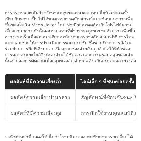
การกระจายผลลัพธ์จะรักษาสมดุลของผลตอบแทนเล็กน้อยบ่อยครั้ง
เทียบกับความเป็นไปได้ของการกวาดสัญลักษณ์แบบซ้อนและการเพิ่ม
ขึ้นของโบนัส Mega Joker โดย NetEnt สอดคล้องกับโปรไฟล์ความ
เสี่ยงปานกลาง ดังนั้นผลตอบแทนที่ต่ํากว่าจะถูกชดเชยด้วยการเพิ่มขึ้น
อย่างรวดเร็วเมื่อคุณสมบัติสอดคล้องกับการวางสัญลักษณ์ที่ดี การไหล
แบบกลมช่วยให้การประเมินการชนะกระชับ ซึ่งช่วยรักษาการมีส่วน
ร่วมผ่านการยืดที่เงียบกว่า เนื่องจากช่องจ่ายเงินถูกจํากัดไว้ที่ห้าช่อง
การพลาดระยะใกล้จึงยังคงอ่านได้ชัดเจน และการครอบคลุมของเส้น
นั้นง่ายต่อการติดตามเมื่อกลุ่มของสัญลักษณ์เดียวกันกระทบหลายวงล้อ
ผลลัพธ์ที่มีความเสี่ยงต่ํา
ไลน์เล็ก ๆ ที่ชนะบ่อยครั้ง 
ผลลัพธ์ความเสี่ยงปานกลาง
สัญลักษณ์ที่ซ้อนกันชนะ รี
ผลลัพธ์ที่มีความเสี่ยงสูง
การเปิดใช้งานคุณสมบัติ
ผลลัพธ์เหล่านี้แสดงให้เห็นว่าโทนเสียงของเซสชันสามารถเปลี่ยนได้