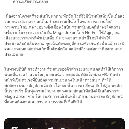
ความเสี่ยงปานกลาง
เนื่องจากโครงสร้างเส้นมีขนาดกะทัดรัด ไวด์จึงมีน้ําหนักเพิ่มขึ้นเมื่อลง
จอดบนวงล้อกลาง สแต็คสร้างความเป็นไปได้ของการกวาดใกล้
กระดาน โดยเฉพาะอย่างยิ่งเมื่อฟรีสปินรวมกลุ่มหยดที่น่าพอใจหลาย
ครั้งภายในระยะเวลาอันสั้น Mega Joker โดย NetEnt ใช้สัญญาณ
เสียงและภาพเท่าที่จําเป็นเพื่อเน้นช่วงเวลาเหล่านี้โดยไม่ทําให้
ประสาทสัมผัสล้นหลาม จุดเน้นยังคงอยู่ที่ความชัดเจน ดังนั้นแม้ว่าจะมี
ผลกระทบหลายอย่างเกิดขึ้นติดต่อกัน ผลลัพธ์ก็ง่ายต่อการติดตามและ
ประเมินผล
ในทางปฏิบัติ การทํางานร่วมกันของตัวสํารองและสแต็คทําให้เกิดการ
ชนะที่น่าจดจําส่วนใหญ่นอกเหนือจากคุณสมบัติแจ็คพอต ฟรีสปินทํา
หน้าที่เป็นตัวเร่งที่บีบอัดความผันผวนลงในหน้าต่างสั้น ๆ ทําให้
พฤติกรรมของสัญลักษณ์แสดงได้บ่อยขึ้น การเปลี่ยนกลับไปสู่เกมหลัก
นั้นรวดเร็ว ฟื้นฟูความเร็วปานกลางและปล่อยให้แบ๊งค์มีเสถียรภาพ
Mega Joker ช่วยให้ประสบการณ์เป็นหนึ่งเดียวผ่านตรรกะสัญลักษณ์
ที่สอดคล้องกันและการแมปบรรทัดที่เชื่อถือได้