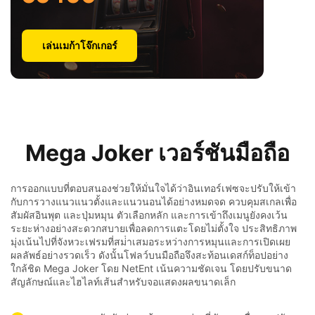
เล่นเมก้าโจ๊กเกอร์
Mega Joker เวอร์ชันมือถือ
การออกแบบที่ตอบสนองช่วยให้มั่นใจได้ว่าอินเทอร์เฟซจะปรับให้เข้า
กับการวางแนวแนวตั้งและแนวนอนได้อย่างหมดจด ควบคุมสเกลเพื่อ
สัมผัสอินพุต และปุ่มหมุน ตัวเลือกหลัก และการเข้าถึงเมนูยังคงเว้น
ระยะห่างอย่างสะดวกสบายเพื่อลดการแตะโดยไม่ตั้งใจ ประสิทธิภาพ
มุ่งเน้นไปที่จังหวะเฟรมที่สม่ําเสมอระหว่างการหมุนและการเปิดเผย
ผลลัพธ์อย่างรวดเร็ว ดังนั้นโฟลว์บนมือถือจึงสะท้อนเดสก์ท็อปอย่าง
ใกล้ชิด Mega Joker โดย NetEnt เน้นความชัดเจน โดยปรับขนาด
สัญลักษณ์และไฮไลท์เส้นสําหรับจอแสดงผลขนาดเล็ก