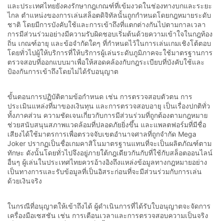
และประเทศไทยยังคงรักษากฎเกณฑ์ที่เข้มงวดในช่องทางบกและระยะ
ไกล ตําแหน่งของการเล่นสล็อตดิจิทัลนั้นถูกกําหนดโดยกฎหมายระดับ
ชาติ โดยมีการบังคับใช้และการเข้าถึงที่แตกต่างกันไปตามกาลเวลา
การมีส่วนร่วมอย่างมีความรับผิดชอบเริ่มต้นด้วยความเข้าใจในกฎท้อง
ถิ่น เกณฑ์อายุ และข้อจํากัดใดๆ ที่กําหนดไว้ในการเล่นเกมเชิงโต้ตอบ
โดยทั่วไปผู้ให้บริการที่ให้บริการผู้เล่นระดับภูมิภาคจะใช้มาตรฐานการ
ตรวจสอบที่ออกแบบมาเพื่อให้สอดคล้องกับกฎระเบียบที่บังคับใช้และ
ป้องกันการเข้าถึงโดยไม่ได้รับอนุญาต
ขั้นตอนการปฏิบัติตามข้อกําหนด เช่น การตรวจสอบตัวตน การ
ประเมินแหล่งที่มาของเงินทุน และการตรวจสอบอายุ เป็นเรื่องปกติทั่ว
ทั้งภาคส่วน ความชัดเจนเกี่ยวกับการมีส่วนร่วมที่ถูกต้องตามกฎหมาย
ช่วยสนับสนุนสภาพแวดล้อมที่ปลอดภัยยิ่งขึ้น และแพลตฟอร์มที่มีชื่อ
เสียงได้ใช้มาตรการเพื่อตรวจจับเขตอํานาจศาลที่ถูกจํากัด Mega
Joker ปรากฏเป็นชื่อเกมคาสิโนมาตรฐานแทนที่จะเป็นผลิตภัณฑ์ตาม
ทักษะ ดังนั้นโดยทั่วไปจึงอยู่ภายใต้กฎเดียวกันกับที่ใช้กับสล็อตออนไลน์
อื่นๆ ผู้เล่นในประเทศไทยควรอ้างอิงถึงแหล่งข้อมูลทางกฎหมายอย่าง
เป็นทางการและรับข้อมูลที่เป็นอิสระก่อนที่จะมีส่วนร่วมกับการเล่น
ด้วยเงินจริง
ในกรณีที่อนุญาตให้เข้าถึงได้ ผู้ดําเนินการที่ได้รับใบอนุญาตจะจัดการ
เครื่องมือเซสชัน เช่น การเตือนเวลาและการตรวจสอบความเป็นจริง